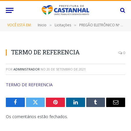
VOCÊ ESTÁ EM:
Inicio
Licitações
PREGÃO ELETRÔNICO Nº 074/2021 (CONTRATAÇÃO DE PESSOA JURÍDICA ESPECIALIZADA NA PRESTAÇÃO DE SERVIÇOS DE LOCAÇÃO DE VEÍCULOS AUTOMOTORES TIPO AMBULÂNCIA)
»
»
TERMO DE REFERENCIA
0
POR
ADMINISTRADOR
NO
20 DE SETEMBRO DE 2021
TERMO DE REFERENCIA
Facebook
Twitter
Pinterest
O
Tumblr
E-
LinkedIn
mail
Os comentários estão fechados.