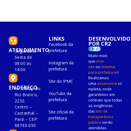
LINKS
DESENVOLVIDO
POR CR2
Facebook da
ATENDIMENTO
prefeitura
Segunda à
Muito mais
Sexta de
que
criar
Instagram da
08:00 às
site
ou
sistema
prefeitura
14:00
para prefeituras
!
Realizamos
Site do IPMC
uma
assessoria
co
ENDEREÇO
Av. Barão do
mpleta, onde
YouTube da
Rio Branco,
garantimos em
prefeitura
contrato que todas
2232.
as exigências
Centro –
das
leis de
Site oficial da
Castanhal –
transparência
prefeitura
Pará – CEP:
pública
serão
68743-050
atendidas.