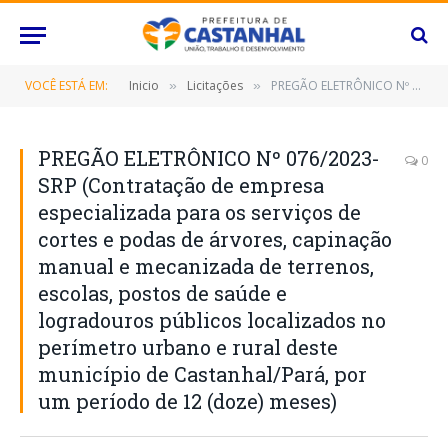
VOCÊ ESTÁ EM:
Inicio
Licitações
PREGÃO ELETRÔNICO Nº 076/2023-SRP (Contratação de empresa especializada para os serviços de cortes e podas de árvores, capinação manual e mecanizada de terrenos, escolas, postos de saúde e logradouros públicos localizados no perímetro urbano e rural deste município de Castanhal/Pará, por um período de 12 (doze) meses)
»
»
PREGÃO ELETRÔNICO Nº 076/2023-
0
SRP (Contratação de empresa
especializada para os serviços de
cortes e podas de árvores, capinação
manual e mecanizada de terrenos,
escolas, postos de saúde e
logradouros públicos localizados no
perímetro urbano e rural deste
município de Castanhal/Pará, por
um período de 12 (doze) meses)