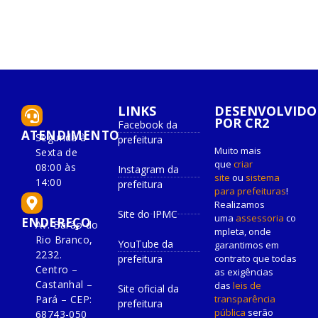
LINKS
DESENVOLVIDO
POR CR2
Facebook da
ATENDIMENTO
Segunda à
prefeitura
Muito mais
Sexta de
que
criar
08:00 às
Instagram da
site
ou
sistema
14:00
prefeitura
para prefeituras
!
Realizamos
Site do IPMC
uma
assessoria
co
ENDEREÇO
Av. Barão do
mpleta, onde
Rio Branco,
YouTube da
garantimos em
2232.
prefeitura
contrato que todas
Centro –
as exigências
Castanhal –
das
leis de
Site oficial da
Pará – CEP:
transparência
prefeitura
pública
serão
68743-050