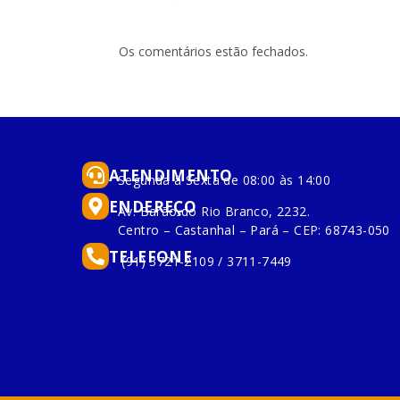
Os comentários estão fechados.
ATENDIMENTO
Segunda à Sexta de 08:00 às 14:00
ENDEREÇO
Av. Barão do Rio Branco, 2232.
Centro – Castanhal – Pará – CEP: 68743-050
TELEFONE
(91) 3721-2109 / 3711-7449