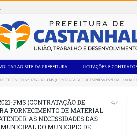
Dispensa de Licitação 078/2026 (AQUISIÇÃO DE AGENTE REDUTOR LÍQUIDO AUTOMOTIVO – ARLA 32, PARA ATENDER A FROTA OFICIAL DE VEÍCULOS DA SECRETARIA MUNICIPAL DE EDUCAÇÃO DO MUNICÍPIO DE CASTANHAL/PA)
VOLTAR AO SITE DA PREFEITURA
LICITAÇÕES E CONTRATO
ÔNICO Nº 079/2021-FMS (CONTRATAÇÃO DE EMPRESA ESPECIALIZADA PARA FORNECIMENTO DE MATERIAL TÉCNICO HOSPITALAR PARA ATENDER AS NE
2021-FMS (CONTRATAÇÃO DE
0
ARA FORNECIMENTO DE MATERIAL
ATENDER AS NECESSIDADES DAS
 MUNICIPAL DO MUNICIPIO DE