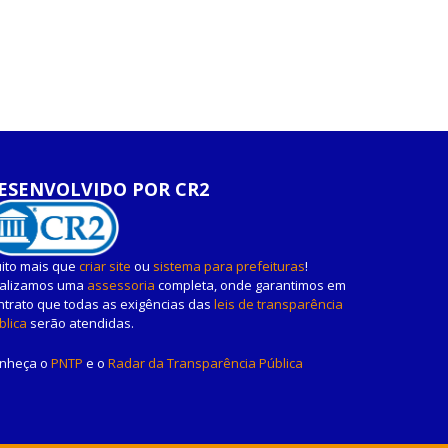
ESENVOLVIDO POR CR2
ito mais que
criar site
ou
sistema para prefeituras
!
alizamos uma
assessoria
completa, onde garantimos em
ntrato que todas as exigências das
leis de transparência
blica
serão atendidas.
nheça o
PNTP
e o
Radar da Transparência Pública