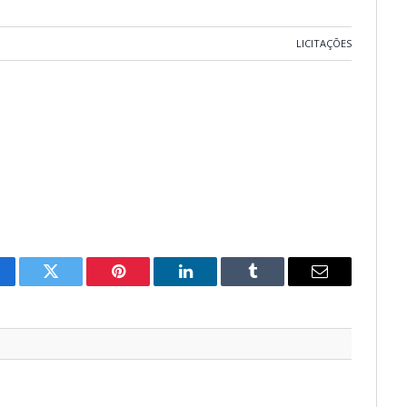
LICITAÇÕES
cebook
Twitter
Pinterest
O
Tumblr
E-
LinkedIn
mail