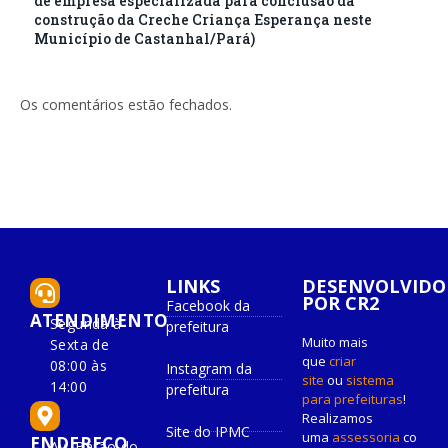
de empresa especializada para conclusão da
construção da Creche Criança Esperança neste
Município de Castanhal/Pará)
Os comentários estão fechados.
LINKS
DESENVOLVIDO
POR CR2
Facebook da
ATENDIMENTO
Segunda à
prefeitura
Muito mais
Sexta de
que
criar
08:00 às
Instagram da
site
ou
sistema
14:00
prefeitura
para prefeituras
!
Realizamos
Site do IPMC
uma
assessoria
co
ENDEREÇO
Av. Barão do