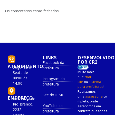
Os comentários estão fechados.
LINKS
DESENVOLVIDO
POR CR2
Facebook da
ATENDIMENTO
Segunda à
prefeitura
Muito mais
Sexta de
que
criar
08:00 às
Instagram da
site
ou
sistema
14:00
prefeitura
para prefeituras
!
Realizamos
Site do IPMC
uma
assessoria
co
ENDEREÇO
Av. Barão do
mpleta, onde
Rio Branco,
YouTube da
garantimos em
2232.
prefeitura
contrato que todas
Centro –