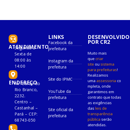
LINKS
DESENVOLVIDO
POR CR2
Facebook da
ATENDIMENTO
Segunda à
prefeitura
Muito mais
Sexta de
que
criar
08:00 às
Instagram da
site
ou
sistema
14:00
prefeitura
para prefeituras
!
Realizamos
Site do IPMC
uma
assessoria
co
ENDEREÇO
Av. Barão do
mpleta, onde
Rio Branco,
YouTube da
garantimos em
2232.
prefeitura
contrato que todas
Centro –
as exigências
Castanhal –
das
leis de
Site oficial da
Pará – CEP:
transparência
prefeitura
pública
serão
68743-050
atendidas.