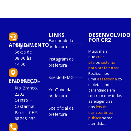
LINKS
DESENVOLVIDO
POR CR2
Facebook da
ATENDIMENTO
Segunda à
prefeitura
Muito mais
Sexta de
que
criar
08:00 às
Instagram da
site
ou
sistema
14:00
prefeitura
para prefeituras
!
Realizamos
Site do IPMC
uma
assessoria
co
ENDEREÇO
Av. Barão do
mpleta, onde
Rio Branco,
YouTube da
garantimos em
2232.
prefeitura
contrato que todas
Centro –
as exigências
Castanhal –
das
leis de
Site oficial da
Pará – CEP:
transparência
prefeitura
pública
serão
68743-050
atendidas.