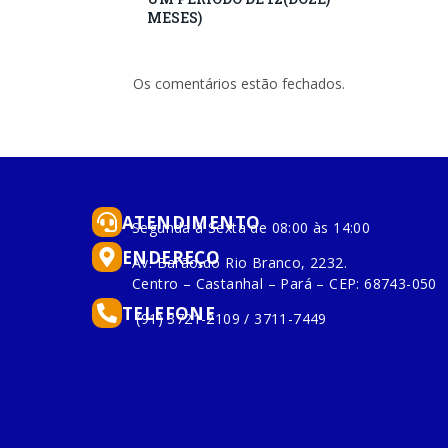
MESES)
Os comentários estão fechados.
ATENDIMENTO
Segunda à Sexta de 08:00 às 14:00
ENDEREÇO
Av. Barão do Rio Branco, 2232.
Centro – Castanhal – Pará – CEP: 68743-050
TELEFONE
(91) 3721-2109 / 3711-7449