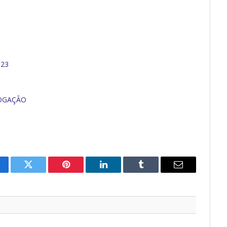
023
LOGAÇÃO
cebook
Twitter
Pinterest
O
Tumblr
E-
LinkedIn
mail