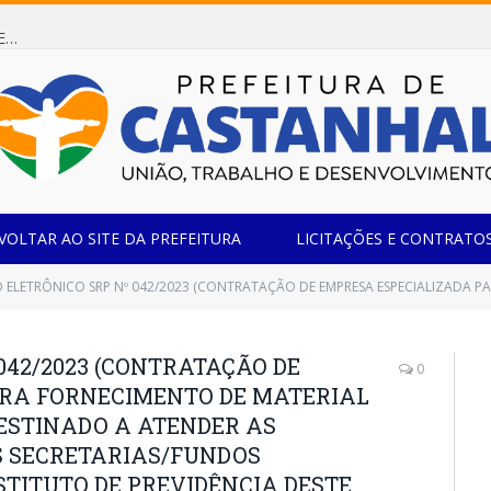
Dispensa de Licitação 085/2026 (CONTRATAÇÃO DE EMPRESA ESPECIALIZADA NA FABRICAÇÃO DE MÓVEIS SOB MEDIDA COM ESTRUTURA METÁLICA EM METALON PARA ATENDIMENTO DAS NECESSIDADES DA SALA SIMOV DA EMEF MADRE MARIA VIGANÓ)
VOLTAR AO SITE DA PREFEITURA
LICITAÇÕES E CONTRATO
 SRP Nº 042/2023 (CONTRATAÇÃO DE EMPRESA ESPECIALIZADA PARA FORNECIMENTO DE MATERIAL DE EXPEDIENTE E DIDÁTICO, DESTINADO A ATENDER AS NECESSIDADES DAS DIVERSAS SECRETARIAS/FUNDOS MUN
042/2023 (CONTRATAÇÃO DE
0
ARA FORNECIMENTO DE MATERIAL
 DESTINADO A ATENDER AS
S SECRETARIAS/FUNDOS
NSTITUTO DE PREVIDÊNCIA DESTE