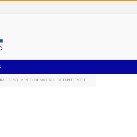
S
ICIPAIS, BEM COMO, O INSTITUTO DE PREVIDÊNCIA DESTE MUNICÍPIO DE CASTANHAL/PARÁ, POR UM PERÍODO DE 12 (DOZE) MESES)