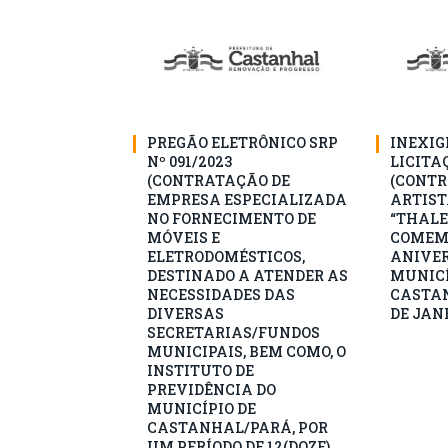
PREGÃO ELETRÔNICO SRP
INEXIG
Nº 091/2023
LICITAÇ
(CONTRATAÇÃO DE
(CONTR
EMPRESA ESPECIALIZADA
ARTIST
NO FORNECIMENTO DE
“THALE
MÓVEIS E
COMEM
ELETRODOMÉSTICOS,
ANIVER
DESTINADO A ATENDER AS
MUNICÍ
NECESSIDADES DAS
CASTAN
DIVERSAS
DE JANE
SECRETARIAS/FUNDOS
MUNICIPAIS, BEM COMO, O
INSTITUTO DE
PREVIDÊNCIA DO
MUNICÍPIO DE
CASTANHAL/PARÁ, POR
UM PERÍODO DE 12(DOZE)