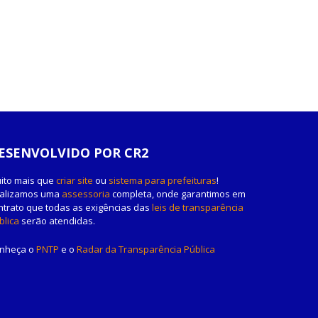
ESENVOLVIDO POR CR2
ito mais que
criar site
ou
sistema para prefeituras
!
alizamos uma
assessoria
completa, onde garantimos em
ntrato que todas as exigências das
leis de transparência
blica
serão atendidas.
nheça o
PNTP
e o
Radar da Transparência Pública