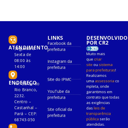
LINKS
DESENVOLVIDO
POR CR2
Facebook da
ATENDIMENTO
Segunda à
prefeitura
Muito mais
Sexta de
que
criar
08:00 às
Instagram da
site
ou
sistema
14:00
prefeitura
para prefeituras
!
Realizamos
Site do IPMC
uma
assessoria
co
ENDEREÇO
Av. Barão do
mpleta, onde
Rio Branco,
YouTube da
garantimos em
2232.
prefeitura
contrato que todas
Centro –
as exigências
Castanhal –
das
leis de
Site oficial da
Pará – CEP:
transparência
prefeitura
pública
serão
68743-050
atendidas.