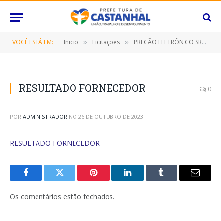
VOCÊ ESTÁ EM:
Inicio
Licitações
PREGÃO ELETRÔNICO SRP Nº 042/2023 (CONTRATAÇÃO DE EMPRESA ESPECIALIZADA PARA FORNECIMENTO DE MATERIAL DE EXPEDIENTE E DIDÁTICO, DESTINADO A ATENDER AS NECESSIDADES DAS DIVERSAS SECRETARIAS/FUNDOS MUNICIPAIS, BEM COMO, O INSTITUTO DE PREVIDÊNCIA DESTE MUNICÍPIO DE CASTANHAL/PARÁ, POR UM PERÍODO DE 12 (DOZE) MESES)
»
»
RESULTADO FORNECEDOR
0
POR
ADMINISTRADOR
NO
26 DE OUTUBRO DE 2023
RESULTADO FORNECEDOR
Facebook
Twitter
Pinterest
O
Tumblr
E-
LinkedIn
mail
Os comentários estão fechados.