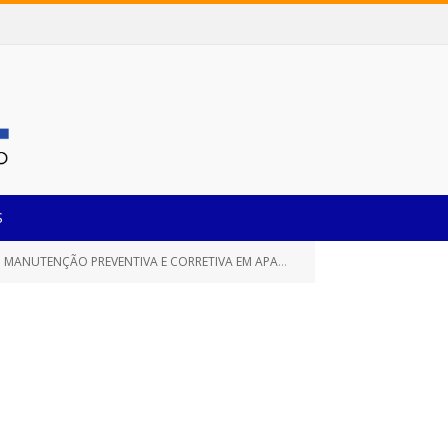
S
S SECRETARIAS/FUNDOS MUNICIPAIS E O INSTITUTO DE PREVIDÊNCIA DESTE MUNICÍPIO DE CASTANHAL/PARÁ, POR UM PERÍODO DE 12 (DOZE) MESES)