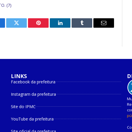
. (7)
cebook
Twitter
Pinterest
O
Tumblr
E-
LinkedIn
mail
LINKS
D
Facebook da prefeitura
Instagram da prefeitura
Mu
Re
Site do IPMC
co
pú
YouTube da prefeitura
Co
Site oficial da prefeitura