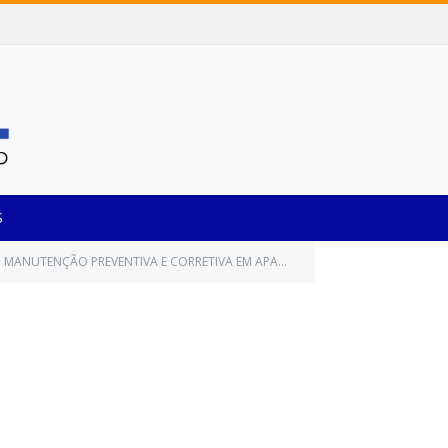
S
S SECRETARIAS/FUNDOS MUNICIPAIS E O INSTITUTO DE PREVIDÊNCIA DESTE MUNICÍPIO DE CASTANHAL/PARÁ, POR UM PERÍODO DE 12 (DOZE) MESES)