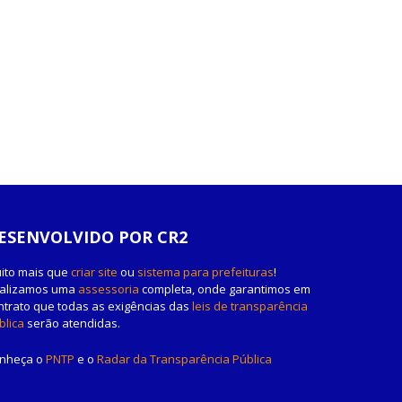
ESENVOLVIDO POR CR2
ito mais que
criar site
ou
sistema para prefeituras
!
alizamos uma
assessoria
completa, onde garantimos em
ntrato que todas as exigências das
leis de transparência
blica
serão atendidas.
nheça o
PNTP
e o
Radar da Transparência Pública