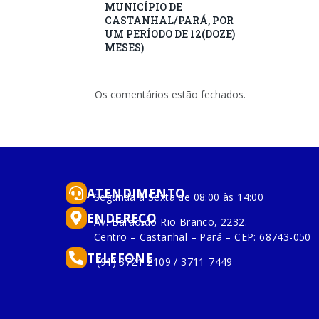
MUNICÍPIO DE
CASTANHAL/PARÁ, POR
UM PERÍODO DE 12(DOZE)
MESES)
Os comentários estão fechados.
ATENDIMENTO
Segunda à Sexta de 08:00 às 14:00
ENDEREÇO
Av. Barão do Rio Branco, 2232.
Centro – Castanhal – Pará – CEP: 68743-050
TELEFONE
(91) 3721-2109 / 3711-7449