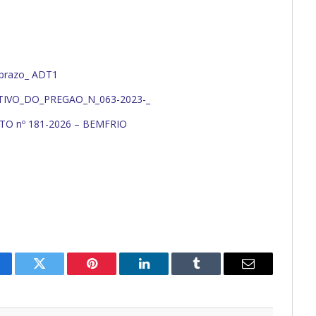
prazo_ ADT1
TIVO_DO_PREGAO_N_063-2023-_
O nº 181-2026 – BEMFRIO
cebook
Twitter
Pinterest
O
Tumblr
E-
LinkedIn
mail