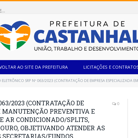
Dispensa de Licitação 085/2026 (CONTRATAÇÃO DE EMPRESA ESPECIALIZADA NA FABRICAÇÃO DE MÓVEIS SOB MEDIDA COM ESTRUTURA METÁLICA EM METALON PARA ATENDIMENTO DAS NECESSIDADES DA SALA SIMOV DA EMEF MADRE MARIA VIGANÓ)
VOLTAR AO SITE DA PREFEITURA
LICITAÇÕES E CONTRATO
P Nº 063/2023 (CONTRATAÇÃO DE EMPRESA ESPECIALIZADA EM MANUTENÇÃO PREVENTIVA E CORRETIVA EM APARELHOS DE AR CONDICIONADO/SPLITS, FREEZER, GELADEIRA E BEBEDOURO, OBJETIVANDO ATENDER AS NECESSIDADES DAS DIVERSA
063/2023 (CONTRATAÇÃO DE
0
M MANUTENÇÃO PREVENTIVA E
E AR CONDICIONADO/SPLITS,
DOURO, OBJETIVANDO ATENDER AS
S SECRETARIAS/FUNDOS