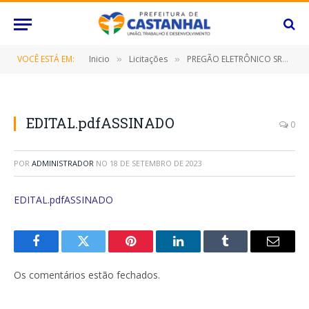
VOCÊ ESTÁ EM:
Inicio
Licitações
PREGÃO ELETRÔNICO SRP Nº 063/2023 (CONTRATAÇÃO DE EMPRESA ESPECIALIZADA EM MANUTENÇÃO PREVENTIVA E CORRETIVA EM APARELHOS DE AR CONDICIONADO/SPLITS, FREEZER, GELADEIRA E BEBEDOURO, OBJETIVANDO ATENDER AS NECESSIDADES DAS DIVERSAS SECRETARIAS/FUNDOS MUNICIPAIS E O INSTITUTO DE PREVIDÊNCIA DESTE MUNICÍPIO DE CASTANHAL/PARÁ, POR UM PERÍODO DE 12 (DOZE) MESES)
»
»
EDITAL.pdfASSINADO
0
POR
ADMINISTRADOR
NO
18 DE SETEMBRO DE 2023
EDITAL.pdfASSINADO
Facebook
Twitter
Pinterest
O
Tumblr
E-
LinkedIn
mail
Os comentários estão fechados.