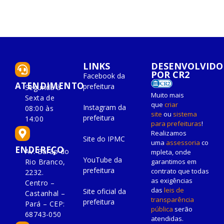
LINKS
DESENVOLVIDO
POR CR2
Facebook da
ATENDIMENTO
prefeitura
Segunda à
Muito mais
Sexta de
que
criar
Instagram da
08:00 às
site
ou
sistema
prefeitura
14:00
para prefeituras
!
Realizamos
Site do IPMC
uma
assessoria
co
ENDEREÇO
Av. Barão do
mpleta, onde
YouTube da
Rio Branco,
garantimos em
prefeitura
contrato que todas
2232.
as exigências
Centro –
das
leis de
Site oficial da
Castanhal –
transparência
prefeitura
Pará – CEP:
pública
serão
68743-050
atendidas.