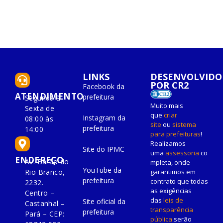
LINKS
DESENVOLVIDO
POR CR2
Facebook da
ATENDIMENTO
prefeitura
Segunda à
Muito mais
Sexta de
que
criar
Instagram da
08:00 às
site
ou
sistema
prefeitura
14:00
para prefeituras
!
Realizamos
Site do IPMC
uma
assessoria
co
ENDEREÇO
Av. Barão do
mpleta, onde
YouTube da
Rio Branco,
garantimos em
prefeitura
contrato que todas
2232.
as exigências
Centro –
das
leis de
Site oficial da
Castanhal –
transparência
prefeitura
Pará – CEP:
pública
serão