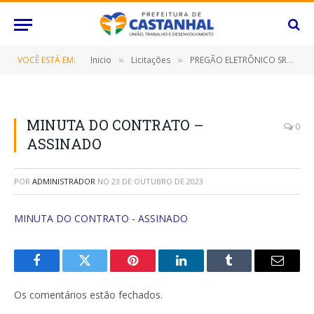
VOCÊ ESTÁ EM:
Inicio
Licitações
PREGÃO ELETRÔNICO SRP Nº 063/2023 (CONTRATAÇÃO DE EMPRESA ESPECIALIZADA EM MANUTENÇÃO PREVENTIVA E CORRETIVA EM APARELHOS DE AR CONDICIONADO/SPLITS, FREEZER, GELADEIRA E BEBEDOURO, OBJETIVANDO ATENDER AS NECESSIDADES DAS DIVERSAS SECRETARIAS/FUNDOS MUNICIPAIS E O INSTITUTO DE PREVIDÊNCIA DESTE MUNICÍPIO DE CASTANHAL/PARÁ, POR UM PERÍODO DE 12 (DOZE) MESES)
»
»
MINUTA DO CONTRATO –
0
ASSINADO
POR
ADMINISTRADOR
NO
23 DE OUTUBRO DE 2023
MINUTA DO CONTRATO - ASSINADO
Facebook
Twitter
Pinterest
O
Tumblr
E-
LinkedIn
mail
Os comentários estão fechados.