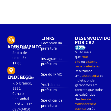
LINKS
DESENVOLVIDO
POR CR2
Facebook da
ATENDIMENTO
Segunda à
prefeitura
Muito mais
Sexta de
que
criar
08:00 às
Instagram da
site
ou
sistema
14:00
prefeitura
para prefeituras
!
Realizamos
Site do IPMC
uma
assessoria
co
ENDEREÇO
Av. Barão do
mpleta, onde
Rio Branco,
YouTube da
garantimos em
2232.
prefeitura
contrato que todas
Centro –
as exigências
Castanhal –
das
leis de
Site oficial da
Pará – CEP:
transparência
prefeitura
pública
serão
68743-050