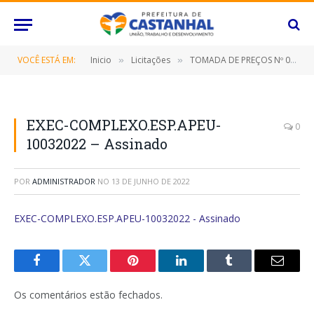
VOCÊ ESTÁ EM:
Inicio
Licitações
TOMADA DE PREÇOS Nº 016/2022 (CONTRATAÇÃO DE EMPRESA ESPECIALIZADA PARA CONSTRUÇÃO DE COMPLEXO ESPORTIVO NO DISTRITO DE APEÚ, NESTE MUNICÍPIO DE CASTANHAL/PARÁ)
»
»
EXEC-COMPLEXO.ESP.APEU-
0
10032022 – Assinado
POR
ADMINISTRADOR
NO
13 DE JUNHO DE 2022
EXEC-COMPLEXO.ESP.APEU-10032022 - Assinado
Facebook
Twitter
Pinterest
O
Tumblr
E-
LinkedIn
mail
Os comentários estão fechados.