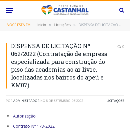
VOCÊ ESTÁ EM:
Inicio
Licitações
DISPENSA DE LICITAÇÃO Nº 062/2022 (Contratação de empresa especializada para construção do piso das academias ao ar livre, localizadas nos bairros do apeú e KM07)
»
»
DISPENSA DE LICITAÇÃO Nº
0
062/2022 (Contratação de empresa
especializada para construção do
piso das academias ao ar livre,
localizadas nos bairros do apeú e
KM07)
POR
ADMINISTRADOR
NO
8 DE SETEMBRO DE 2022
LICITAÇÕES
Autorização
Contrato Nº 173-2022