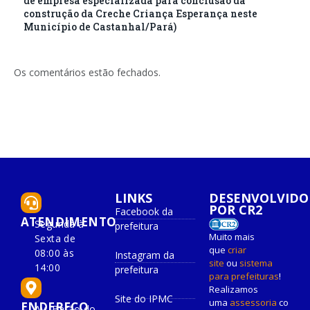
de empresa especializada para conclusão da
construção da Creche Criança Esperança neste
Município de Castanhal/Pará)
Os comentários estão fechados.
LINKS
DESENVOLVIDO
POR CR2
Facebook da
ATENDIMENTO
Segunda à
prefeitura
Muito mais
Sexta de
que
criar
08:00 às
Instagram da
site
ou
sistema
14:00
prefeitura
para prefeituras
!
Realizamos
Site do IPMC
uma
assessoria
co
ENDEREÇO
Av. Barão do