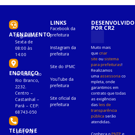
LINKS
DESENVOLVIDO
POR CR2
Facebook da
ATENDIMENTO
prefeitura
Segunda à
Sexta de
Instagram da
Muito mais
08:00 às
que
criar
prefeitura
14:00
site
ou
sistema
para prefeituras
!
Site do IPMC
Realizamos
ENDEREÇO
Av. Barão do
uma
assessoria
co
YouTube da
Rio Branco,
mpleta, onde
prefeitura
2232.
garantimos em
Centro –
contrato que todas
Site oficial da
as exigências
Castanhal –
prefeitura
das
leis de
Pará – CEP:
transparência
68743-050
pública
serão
atendidas.
TELEFONE
(91) 3721-
Conheça o
PNTP
e